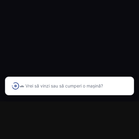
🚗 Vrei să vinzi sau să cumperi o mașină?
Prima platformă din România cu inteligență artificială
pentru vânzarea și cumpărarea automobilelor.
Navigare
Acasă