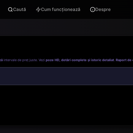
Caută
Cum funcționează
Despre
ză
intervale de preț juste. Vezi
poze HD, dotări complete și istoric detaliat
.
Raport de 