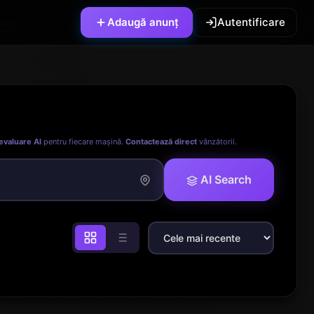
Adaugă anunț
Autentificare
evaluare AI
pentru fiecare mașină.
Contactează direct
vânzătorii.
AI Search