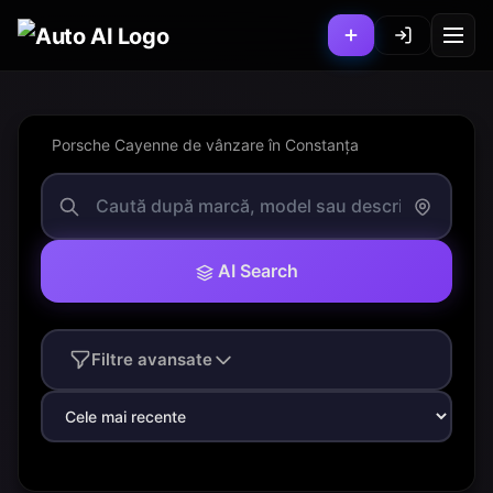
Porsche Cayenne de vânzare în Constanța
AI Search
Filtre avansate