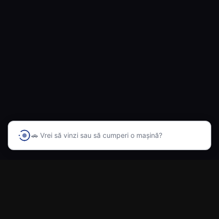
🚗 Vrei să vinzi sau să cumperi o mașină?
Prima platformă din România cu inteligență artificială
pentru vânzarea și cumpărarea automobilelor.
Navigare
Acasă