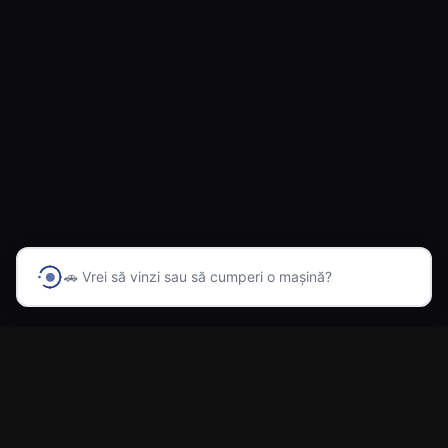
🚗 Vrei să vinzi sau să cumperi o mașină?
Prima platformă din România cu inteligență artificială
pentru vânzarea și cumpărarea automobilelor.
Navigare
Acasă