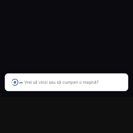
🚗 Vrei să vinzi sau să cumperi o mașină?
Prima platformă din România cu inteligență artificială
pentru vânzarea și cumpărarea automobilelor.
Navigare
Acasă