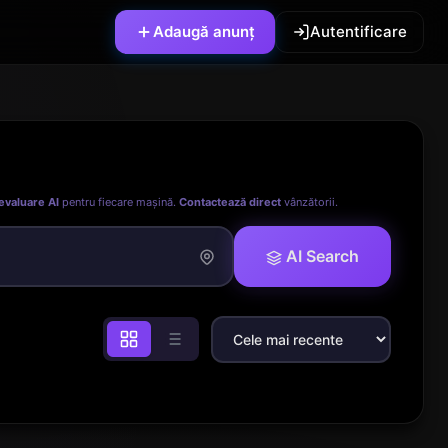
Adaugă anunț
Autentificare
evaluare AI
pentru fiecare mașină.
Contactează direct
vânzătorii.
AI Search