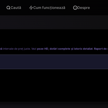
Caută
Cum funcționează
Despre
ză
intervale de preț juste. Vezi
poze HD, dotări complete și istoric detaliat
.
Raport de 