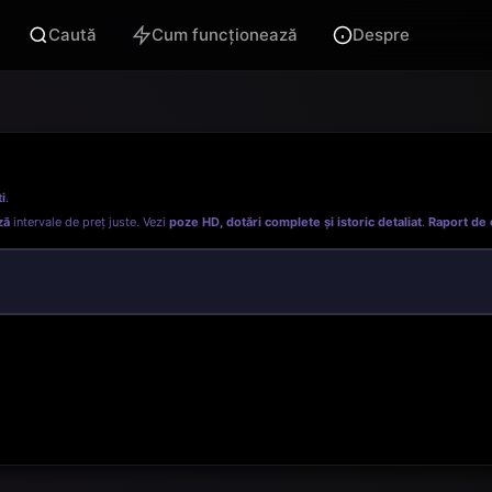
Caută
Cum funcționează
Despre
i
.
ză
intervale de preț juste. Vezi
poze HD, dotări complete și istoric detaliat
.
Raport de 