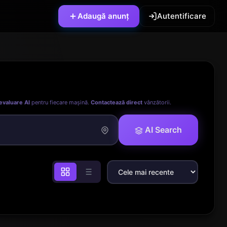
Adaugă anunț
Autentificare
evaluare AI
pentru fiecare mașină.
Contactează direct
vânzătorii.
AI Search