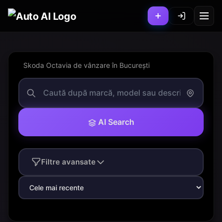
Skoda Octavia de vânzare în București
AI Search
Filtre avansate