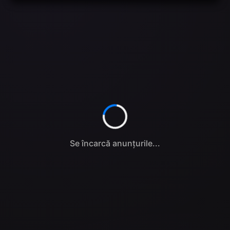
Se încarcă anunțurile...