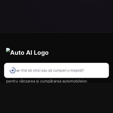
🚗 Vrei să vinzi sau să cumperi o mașină?
Prima platformă din România cu inteligență artificială
pentru vânzarea și cumpărarea automobilelor.
Navigare
Acasă