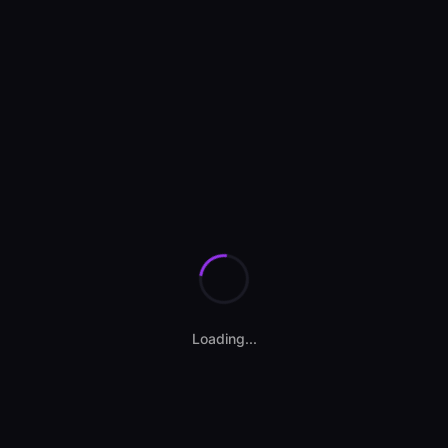
Se încarcă anunțurile...
Loading...