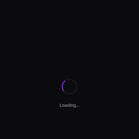
Se încarcă anunțurile...
Loading...