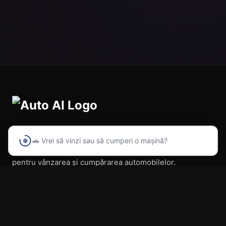
🚗 Vrei să vinzi sau să cumperi o mașină?
Prima platformă din România cu inteligență artificială
pentru vânzarea și cumpărarea automobilelor.
Navigare
Acasă