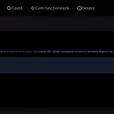
Caută
Cum funcționează
Despre
ză
intervale de preț juste. Vezi
poze HD, dotări complete și istoric detaliat
.
Raport de 