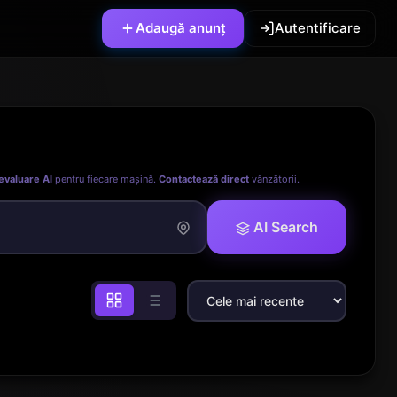
Adaugă anunț
Autentificare
evaluare AI
pentru fiecare mașină.
Contactează direct
vânzătorii.
AI Search