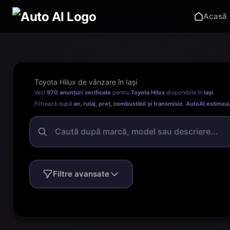
Acasă
Toyota Hilux de vânzare în Iași
Vezi
970 anunțuri verificate
pentru
Toyota Hilux
disponibile în
Iași
.
Filtrează după
an, rulaj, preț, combustibil și transmisie
.
AutoAI estimea
Filtre avansate