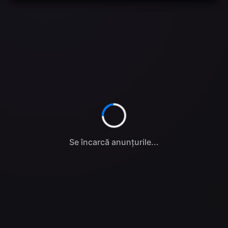
Se încarcă anunțurile...