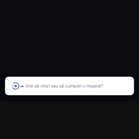
🚗 Vrei să vinzi sau să cumperi o mașină?
Prima platformă din România cu inteligență artificială
pentru vânzarea și cumpărarea automobilelor.
Navigare
Acasă