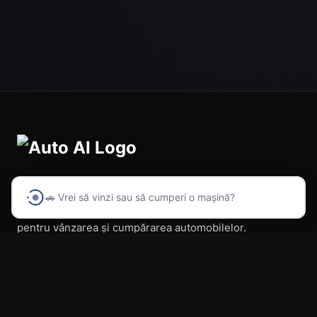
🚗 Vrei să vinzi sau să cumperi o mașină?
Prima platformă din România cu inteligență artificială
pentru vânzarea și cumpărarea automobilelor.
Navigare
Acasă