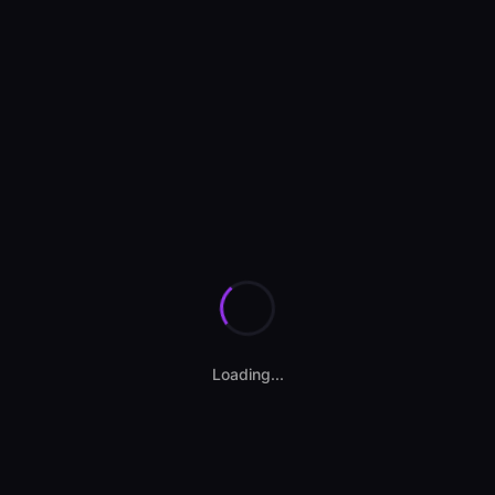
Se încarcă anunțurile...
Loading...