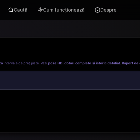
Caută
Cum funcționează
Despre
ză
intervale de preț juste. Vezi
poze HD, dotări complete și istoric detaliat
.
Raport de 