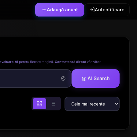
Adaugă anunț
Autentificare
evaluare AI
pentru fiecare mașină.
Contactează direct
vânzătorii.
AI Search