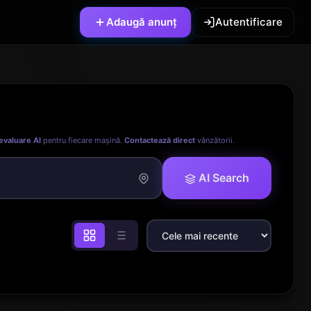
Adaugă anunț
Autentificare
evaluare AI
pentru fiecare mașină.
Contactează direct
vânzătorii.
AI Search