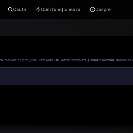
Caută
Cum funcționează
Despre
.
ză
intervale de preț juste. Vezi
poze HD, dotări complete și istoric detaliat
.
Raport de 