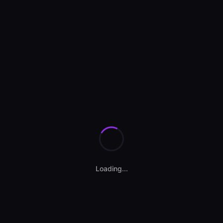
Se încarcă anunțurile...
Loading...