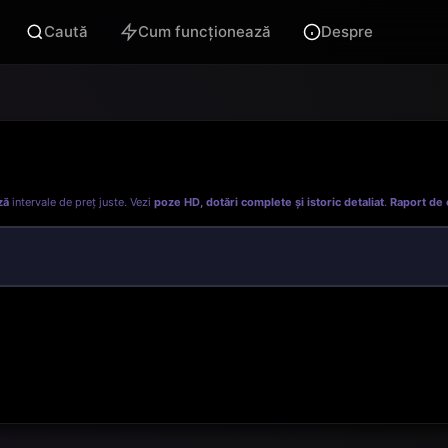
Caută
Cum funcționează
Despre
ză
intervale de preț juste. Vezi
poze HD, dotări complete și istoric detaliat
.
Raport de 