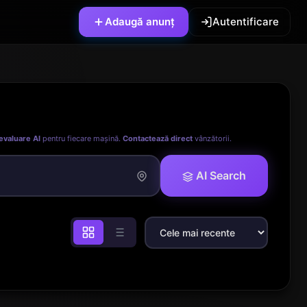
Adaugă anunț
Autentificare
evaluare AI
pentru fiecare mașină.
Contactează direct
vânzătorii.
AI Search