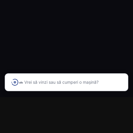
🚗 Vrei să vinzi sau să cumperi o mașină?
Prima platformă din România cu inteligență artificială
pentru vânzarea și cumpărarea automobilelor.
Navigare
Acasă