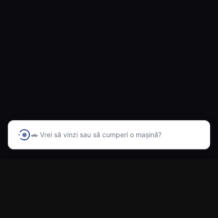
🚗 Vrei să vinzi sau să cumperi o mașină?
Prima platformă din România cu inteligență artificială
pentru vânzarea și cumpărarea automobilelor.
Navigare
Acasă