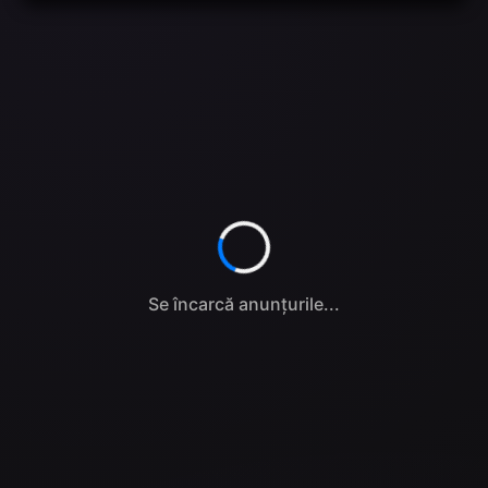
Se încarcă anunțurile...