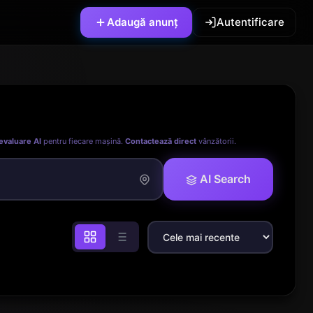
Adaugă anunț
Autentificare
evaluare AI
pentru fiecare mașină.
Contactează direct
vânzătorii.
AI Search