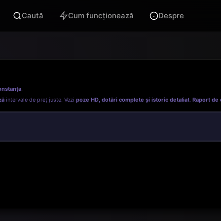
Caută
Cum funcționează
Despre
onstanța
.
ză
intervale de preț juste. Vezi
poze HD, dotări complete și istoric detaliat
.
Raport de 