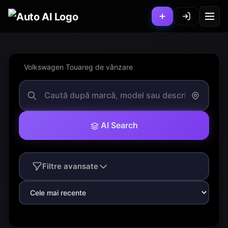
Volkswagen Touareg de vânzare
AI Search
Filtre avansate