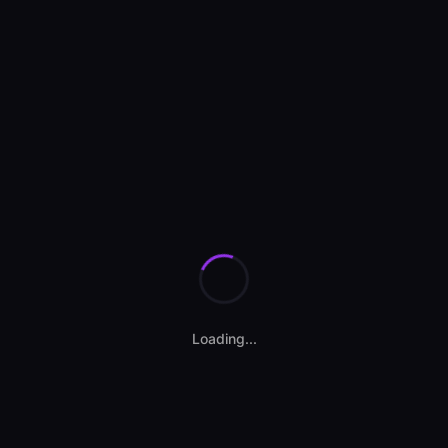
Se încarcă anunțurile...
Loading...