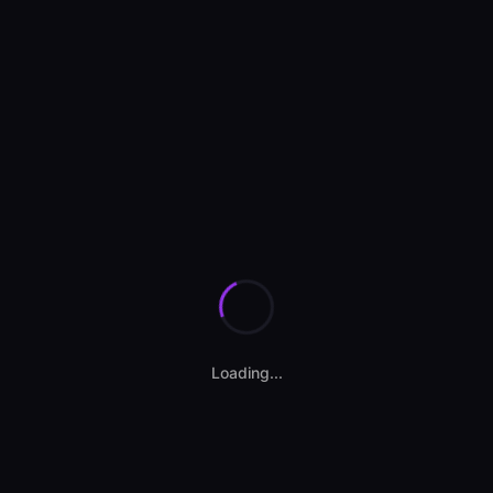
Se încarcă anunțurile...
Loading...