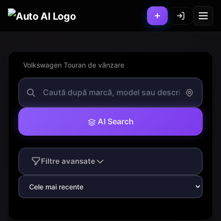
Volkswagen Touran de vânzare
AI Search
Filtre avansate