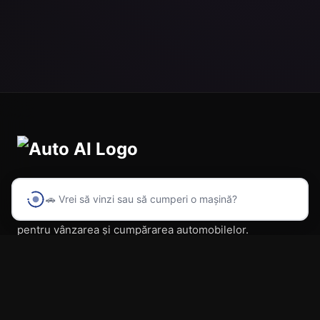
🚗 Vrei să vinzi sau să cumperi o mașină?
Prima platformă din România cu inteligență artificială
pentru vânzarea și cumpărarea automobilelor.
Navigare
Acasă