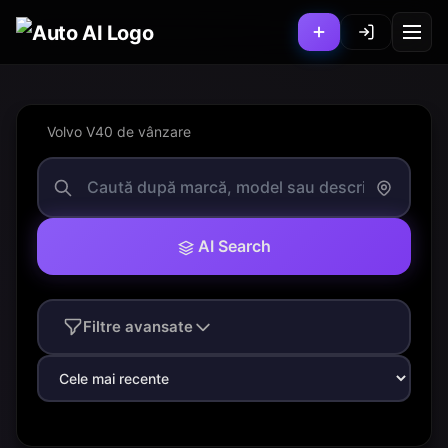
Volvo V40 de vânzare
AI Search
Filtre avansate