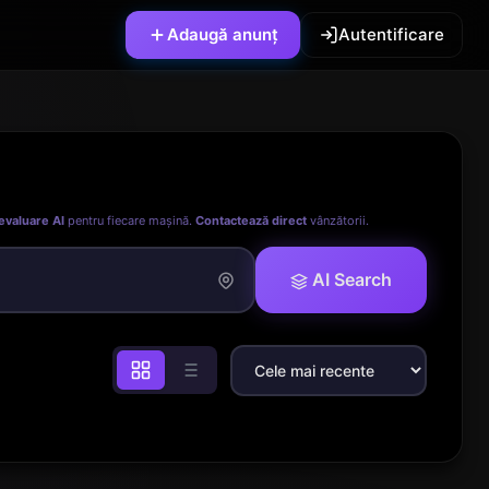
Adaugă anunț
Autentificare
evaluare AI
pentru fiecare mașină.
Contactează direct
vânzătorii.
AI Search