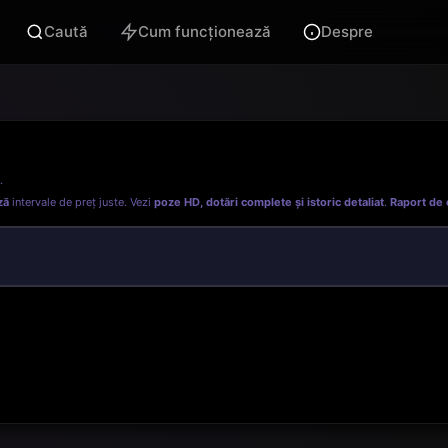
Caută
Cum funcționează
Despre
.
ză
intervale de preț juste. Vezi
poze HD, dotări complete și istoric detaliat
.
Raport de 