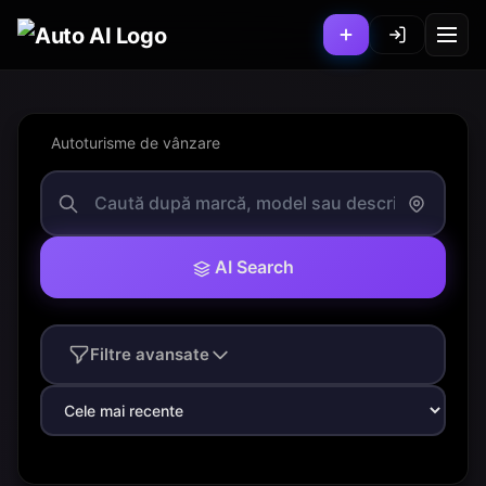
Autoturisme de vânzare
AI Search
Filtre avansate