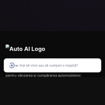
🚗 Vrei să vinzi sau să cumperi o mașină?
Prima platformă din România cu inteligență artificială
pentru vânzarea și cumpărarea automobilelor.
Navigare
Acasă