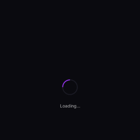
Se încarcă anunțurile...
Loading...