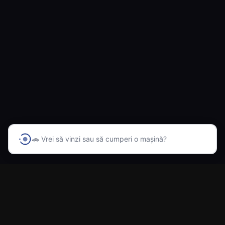
🚗 Vrei să vinzi sau să cumperi o mașină?
Prima platformă din România cu inteligență artificială
pentru vânzarea și cumpărarea automobilelor.
Navigare
Acasă