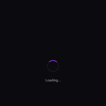
Se încarcă anunțurile...
Loading...