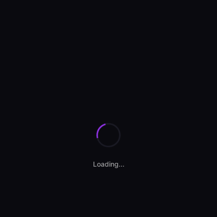
Se încarcă anunțurile...
Loading...