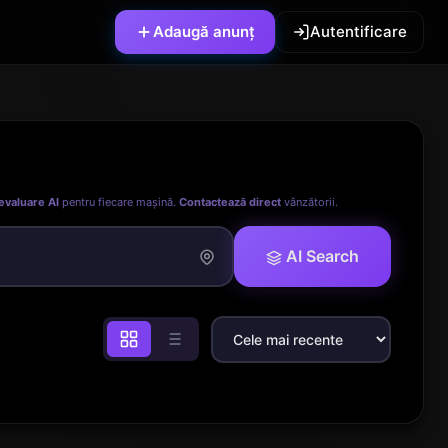
Adaugă anunț
Autentificare
evaluare AI
pentru fiecare mașină.
Contactează direct
vânzătorii.
AI Search