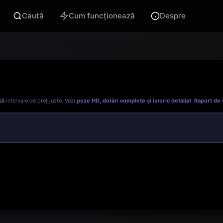
Caută
Cum funcționează
Despre
ză
intervale de preț juste. Vezi
poze HD, dotări complete și istoric detaliat
.
Raport de 