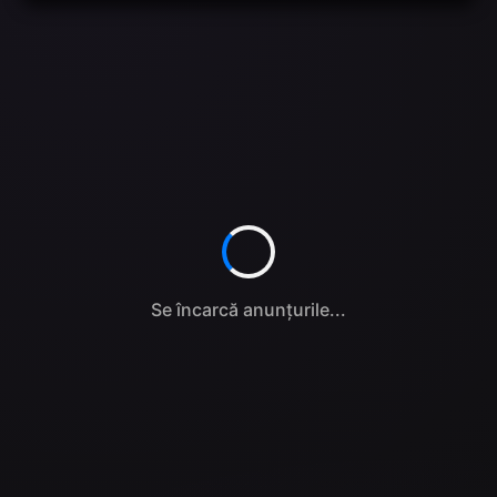
Se încarcă anunțurile...