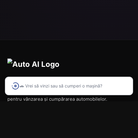
🚗 Vrei să vinzi sau să cumperi o mașină?
Prima platformă din România cu inteligență artificială
pentru vânzarea și cumpărarea automobilelor.
Navigare
Acasă