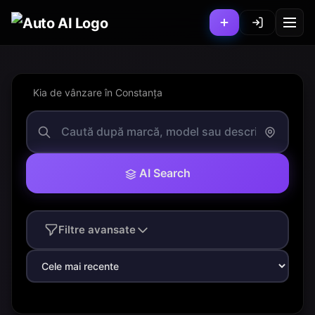
Kia de vânzare în Constanța
AI Search
Filtre avansate