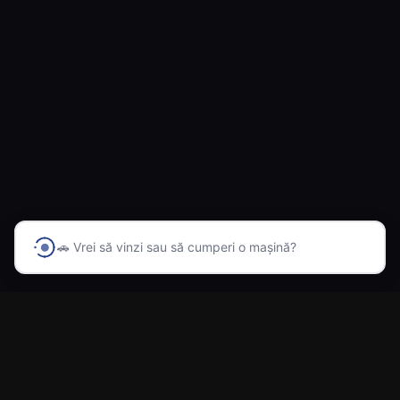
🚗 Vrei să vinzi sau să cumperi o mașină?
Prima platformă din România cu inteligență artificială
pentru vânzarea și cumpărarea automobilelor.
Navigare
Acasă