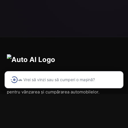
🚗 Vrei să vinzi sau să cumperi o mașină?
Prima platformă din România cu inteligență artificială
pentru vânzarea și cumpărarea automobilelor.
Navigare
Acasă