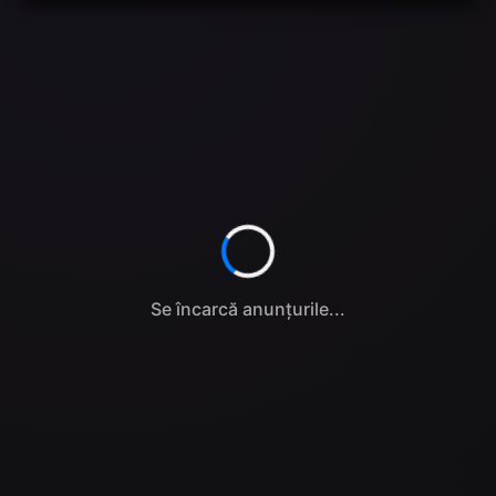
Se încarcă anunțurile...