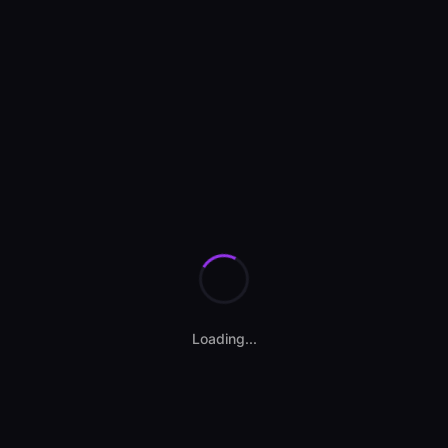
Se încarcă anunțurile...
Loading...