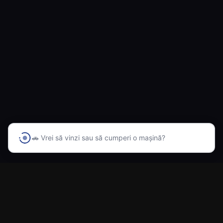
🚗 Vrei să vinzi sau să cumperi o mașină?
Prima platformă din România cu inteligență artificială
pentru vânzarea și cumpărarea automobilelor.
Navigare
Acasă