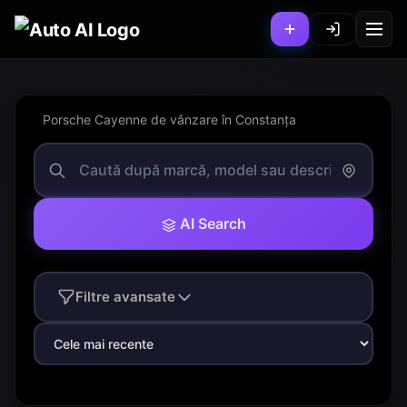
Porsche Cayenne de vânzare în Constanța
AI Search
Filtre avansate