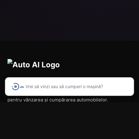
🚗 Vrei să vinzi sau să cumperi o mașină?
Prima platformă din România cu inteligență artificială
pentru vânzarea și cumpărarea automobilelor.
Navigare
Acasă