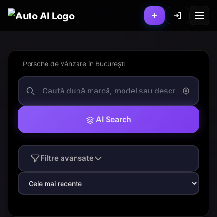
Porsche de vânzare în București
AI Search
Filtre avansate