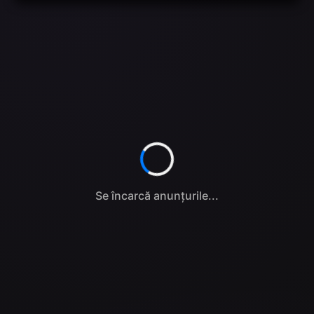
Se încarcă anunțurile...