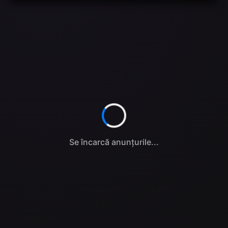
Se încarcă anunțurile...