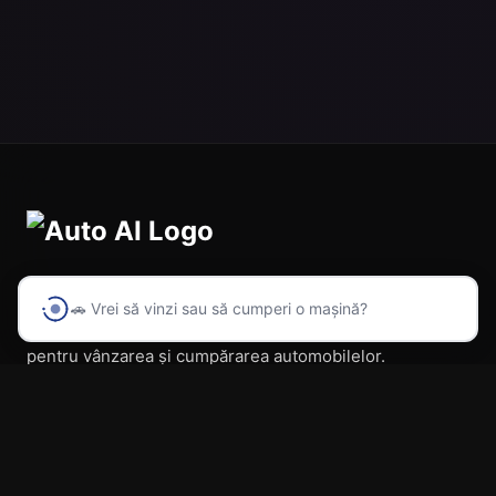
🚗 Vrei să vinzi sau să cumperi o mașină?
Prima platformă din România cu inteligență artificială
pentru vânzarea și cumpărarea automobilelor.
Navigare
Acasă