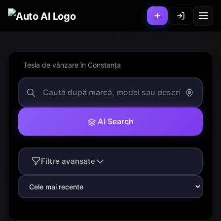
Tesla de vânzare în Constanța
AI Search
Filtre avansate