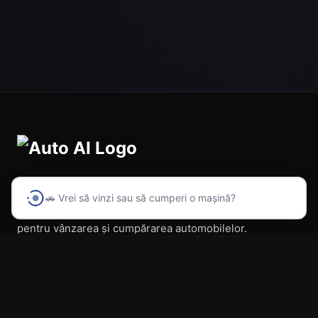
🚗 Vrei să vinzi sau să cumperi o mașină?
Prima platformă din România cu inteligență artificială
pentru vânzarea și cumpărarea automobilelor.
Navigare
Acasă