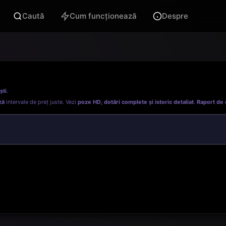
Caută
Cum funcționează
Despre
ști
.
ză
intervale de preț juste. Vezi
poze HD, dotări complete și istoric detaliat
.
Raport de 