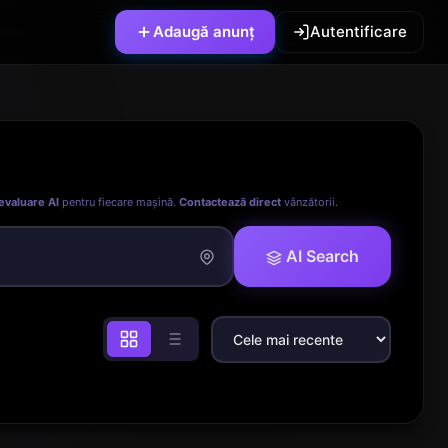
Adaugă anunț
Autentificare
evaluare AI
pentru fiecare mașină.
Contactează direct
vânzătorii.
AI Search