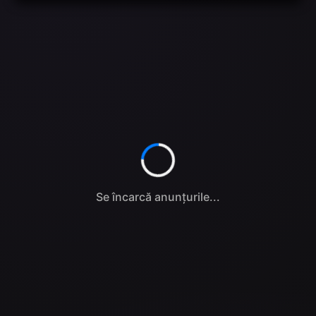
Se încarcă anunțurile...